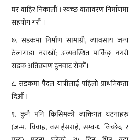
घर वाहिर निकालौं । स्वच्छ वातावरण निर्माणमा
सहयोग गरौं ।
७. सडकमा निर्माण सामाग्री, व्यावसाय जन्य
ठेलागाडा नराखौं; अव्यवस्थित पार्किङ् नगरी
सडक अतिक्रमण हुनवाट रोकौं।
८. सडकमा पैदल यात्रीलाई पहिलो प्राथमिकता
दिऔं ।
९. कुनै पनि किसिमको व्यक्तिगत घटनाहरु
(जन्म, विवाह, वसाईसराई, सम्वन्ध विच्छेद र
मृत्यू) घटना घटेको ३५ दिन भित्र वडा