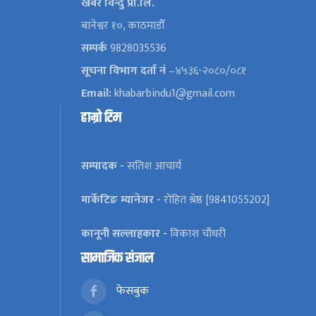
खबर विन्दु प्रा.लि.
बानेश्वर १०, काठमाडौँ
सम्पर्क
9828035536
सूचना विभाग दर्ता नं
–४५३६-२०८०/०८१
Email:
khabarbindu1@gmail.com
हाम्रो टिम
सम्पादक -
सतिश आचार्य
मार्केटिङ म्यानेजर -
रोहित श्रेष्ठ [9841055202]
कानूनी सल्लाहकार -
विकाश चौधरी
सामाजिक संजाल
फेसबुक