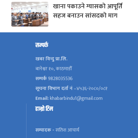
खाना पकाउने ग्यासको आपूर्ति
सहज बनाउन सांसदको माग
सम्पर्क
खबर विन्दु प्रा.लि.
बानेश्वर १०, काठमाडौँ
सम्पर्क
9828035536
सूचना विभाग दर्ता नं
–४५३६-२०८०/०८१
Email:
khabarbindu1@gmail.com
हाम्रो टिम
सम्पादक -
सतिश आचार्य