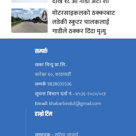
देखि १८ औँ नाडा अटो शो
मोटरसाइकलको ठक्करबाट
लडेकी स्कुटर चालकलाई
गाडीले ठक्कर दिँदा मृत्यु
सम्पर्क
खबर विन्दु प्रा.लि.
बानेश्वर १०, काठमाडौँ
सम्पर्क
9828035536
सूचना विभाग दर्ता नं
–४५३६-२०८०/०८१
Email:
khabarbindu1@gmail.com
हाम्रो टिम
सम्पादक -
सतिश आचार्य