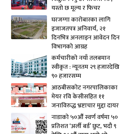
यस्तो छ मूल्य र फिचर
घरजग्गा कारोबारका लागि
इजाजतपत्र अनिवार्य, २१
दिनभित्र अनलाइन आवेदन दिन
विभागको आग्रह
कर्मचारीको नयाँ तलबमान
स्वीकृत : न्यूनतम २९ हजारदेखि
९० हजारसम्म
आठबीसकोट नगरपालिकाका
मेयर रवि केसीसहित ११
जनाविरुद्ध भ्रष्टाचार मुद्दा दायर
नाडाको ५०औँ स्वर्ण वर्षमा ५०
प्रतिशत ‘अर्ली बर्ड’ छुट, भदौ ९