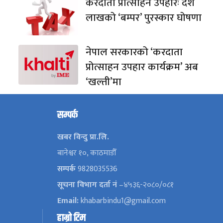
करदाता प्रोत्साहन उपहारः दश
लाखको ‘बम्पर’ पुरस्कार घोषणा
नेपाल सरकारको ‘करदाता
प्रोत्साहन उपहार कार्यक्रम’ अब
‘खल्ती’मा
सम्पर्क
खबर विन्दु प्रा.लि.
बानेश्वर १०, काठमाडौँ
सम्पर्क
9828035536
सूचना विभाग दर्ता नं
–४५३६-२०८०/०८१
Email:
khabarbindu1@gmail.com
हाम्रो टिम