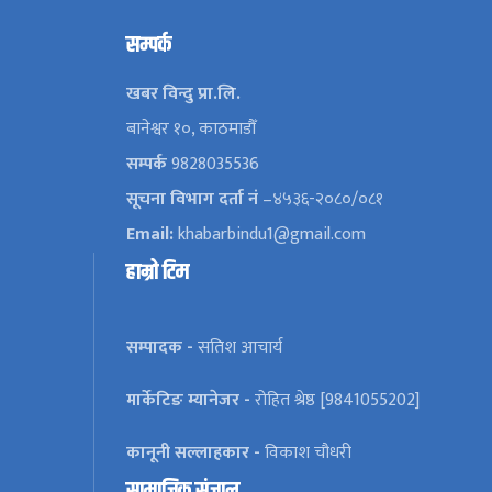
सम्पर्क
खबर विन्दु प्रा.लि.
बानेश्वर १०, काठमाडौँ
सम्पर्क
9828035536
सूचना विभाग दर्ता नं
–४५३६-२०८०/०८१
Email:
khabarbindu1@gmail.com
हाम्रो टिम
सम्पादक -
सतिश आचार्य
मार्केटिङ म्यानेजर -
रोहित श्रेष्ठ [9841055202]
कानूनी सल्लाहकार -
विकाश चौधरी
सामाजिक संजाल