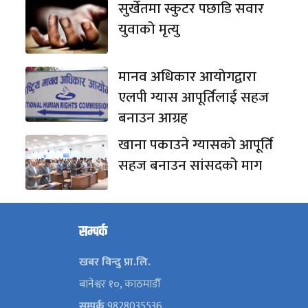
सुर्खेतमा स्कुटर पछाडि सवार
युवाको मृत्यु
मानव अधिकार आयोगद्वारा
एलपी ग्यास आपूर्तिलाई सहज
बनाउन आग्रह
खाना पकाउने ग्यासको आपूर्ति
सहज बनाउन सांसदको माग
सम्पर्क
खबर विन्दु प्रा.लि.
बानेश्वर १०, काठमाडौँ
सम्पर्क
9828035536