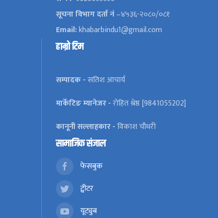
सूचना विभाग दर्ता नं
–४५३६-२०८०/०८१
Email:
khabarbindu1@gmail.com
हाम्रो टिम
सम्पादक -
सतिश आचार्य
मार्केटिङ म्यानेजर -
रोहित श्रेष्ठ [9841055202]
कानूनी सल्लाहकार -
विकाश चौधरी
सामाजिक संजाल
फेसबुक
ट्वीटर
यूट्युब