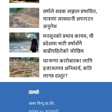
वर्षाले सडक सञ्जाल प्रभावित,
यात्रामा सावधानी अपनाउन
अनुरोध
मनसुनको प्रभाव कायम, यी
प्रदेशमा भारी वर्षासँगै
बाढीपहिरोको जोखिम
घरजग्गा कारोबारका लागि
इजाजतपत्र अनिवार्य, कति
लाग्छ दस्तुर?
सम्पर्क
खबर विन्दु प्रा.लि.
बानेश्वर १०, काठमाडौँ