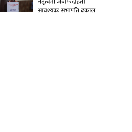
नेतृत्वमा जवाफदेहिता
आवश्यकः सभापति ढकाल