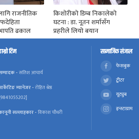
लागि राजनीतिक
किशोरीको डिम्ब निकालेको
ाफदेहिता
घटना : डा. नूतन शर्मासँग
भापति ढकाल
प्रहरीले लियो बयान
हाम्रो टिम
सामाजिक संजाल
फेसबुक
सम्पादक -
सतिश आचार्य
ट्वीटर
मार्केटिङ म्यानेजर -
रोहित श्रेष्ठ
यूट्युब
[9841055202]
इन्स्टाग्राम
कानूनी सल्लाहकार -
विकाश चौधरी