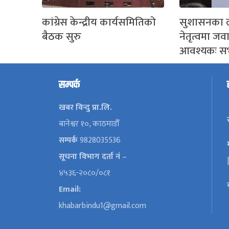
कांग्रेस केन्द्रीय कार्यसमितिको
सुशासनका 
बैठक सुरु
नेतृत्वमा जव
आवश्यकः स
सम्पर्क
खबर विन्दु प्रा.लि.
बानेश्वर १०, काठमाडौँ
सम्पर्क
9828035536
सूचना विभाग दर्ता नं
–
४५३६-२०८०/०८१
Email:
khabarbindu1@gmail.com