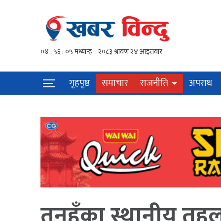
गृहपृष्ठ
समाचार
राजनीति
अपराध
तनहुँका स्थानीय तह