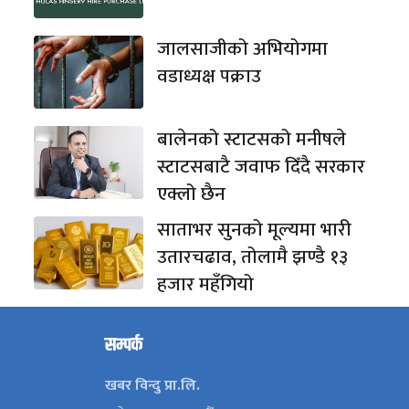
जालसाजीको अभियोगमा
वडाध्यक्ष पक्राउ
बालेनको स्टाटसको मनीषले
स्टाटसबाटै जवाफ दिँदै सरकार
एक्लो छैन
साताभर सुनको मूल्यमा भारी
उतारचढाव, तोलामै झण्डै १३
हजार महँगियो
सम्पर्क
खबर विन्दु प्रा.लि.