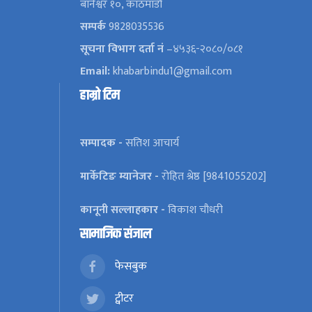
बानेश्वर १०, काठमाडौँ
सम्पर्क
9828035536
सूचना विभाग दर्ता नं
–४५३६-२०८०/०८१
Email:
khabarbindu1@gmail.com
हाम्रो टिम
सम्पादक -
सतिश आचार्य
मार्केटिङ म्यानेजर -
रोहित श्रेष्ठ [9841055202]
कानूनी सल्लाहकार -
विकाश चौधरी
सामाजिक संजाल
फेसबुक
ट्वीटर