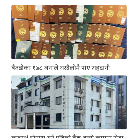
बैतडीका १७८ जनाले घरदैलोमै पाए राहदानी