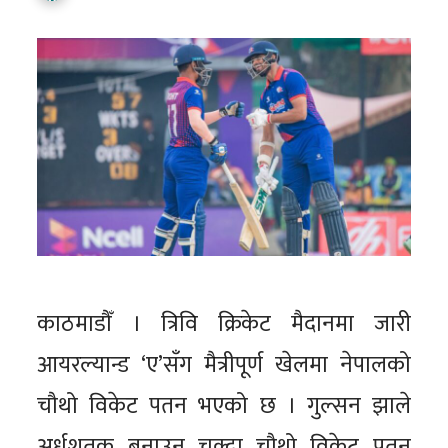
काठमाडौँ । त्रिवि क्रिकेट मैदानमा जारी
आयरल्यान्ड ‘ए’सँग मैत्रीपूर्ण खेलमा नेपालको
चौथो विकेट पतन भएको छ । गुल्सन झाले
अर्धशतक बनाउन चुक्दा चौथो विकेट पतन