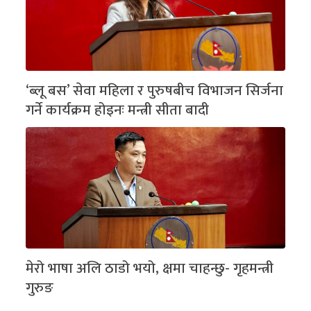
‘ब्लू बस’ सेवा महिला र पुरुषबीच विभाजन सिर्जना
गर्ने कार्यक्रम होइनः मन्त्री सीता बादी
मेरो भाषा अलि ठाडो भयो, क्षमा चाहन्छु- गृहमन्त्री
गुरुङ