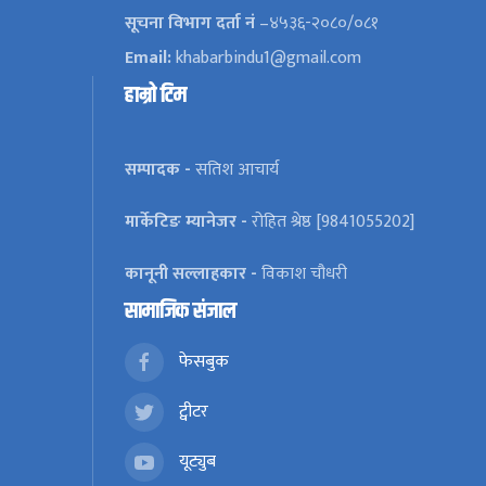
सूचना विभाग दर्ता नं
–४५३६-२०८०/०८१
Email:
khabarbindu1@gmail.com
हाम्रो टिम
सम्पादक -
सतिश आचार्य
मार्केटिङ म्यानेजर -
रोहित श्रेष्ठ [9841055202]
कानूनी सल्लाहकार -
विकाश चौधरी
सामाजिक संजाल
फेसबुक
ट्वीटर
यूट्युब