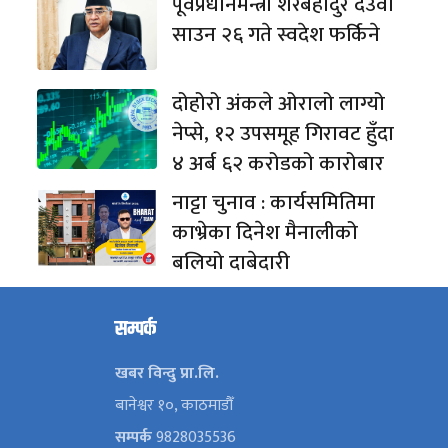
पूर्वप्रधानमन्त्री शेरबहादुर देउवा
साउन २६ गते स्वदेश फर्किने
दोहोरो अंकले ओरालो लाग्यो
नेप्से, १२ उपसमूह गिरावट हुँदा
४ अर्ब ६२ करोडको कारोबार
नाट्टा चुनाव : कार्यसमितिमा
काभ्रेका दिनेश मैनालीको
बलियो दाबेदारी
सम्पर्क
खबर विन्दु प्रा.लि.
बानेश्वर १०, काठमाडौँ
सम्पर्क
9828035536