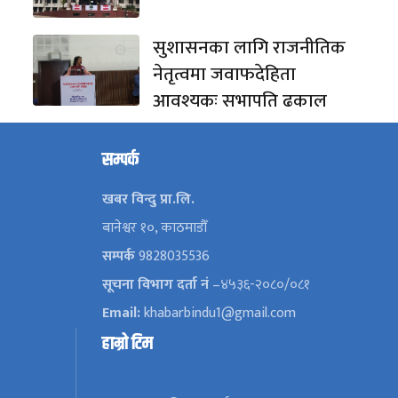
सुशासनका लागि राजनीतिक
नेतृत्वमा जवाफदेहिता
आवश्यकः सभापति ढकाल
सम्पर्क
खबर विन्दु प्रा.लि.
बानेश्वर १०, काठमाडौँ
सम्पर्क
9828035536
सूचना विभाग दर्ता नं
–४५३६-२०८०/०८१
Email:
khabarbindu1@gmail.com
हाम्रो टिम