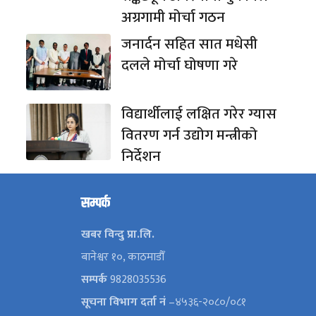
अग्रगामी मोर्चा गठन
जनार्दन सहित सात मधेसी
दलले मोर्चा घोषणा गरे
विद्यार्थीलाई लक्षित गरेर ग्यास
वितरण गर्न उद्योग मन्त्रीको
निर्देशन
सम्पर्क
खबर विन्दु प्रा.लि.
बानेश्वर १०, काठमाडौँ
सम्पर्क
9828035536
सूचना विभाग दर्ता नं
–४५३६-२०८०/०८१