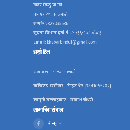
खबर विन्दु प्रा.लि.
बानेश्वर १०, काठमाडौँ
सम्पर्क
9828035536
सूचना विभाग दर्ता नं
–४५३६-२०८०/०८१
Email:
khabarbindu1@gmail.com
हाम्रो टिम
सम्पादक -
सतिश आचार्य
मार्केटिङ म्यानेजर -
रोहित श्रेष्ठ [9841055202]
कानूनी सल्लाहकार -
विकाश चौधरी
सामाजिक संजाल
फेसबुक