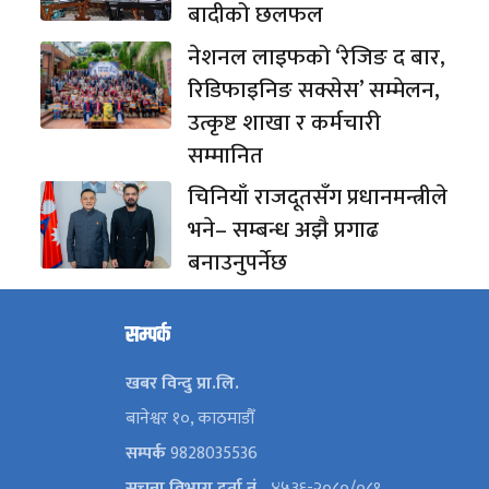
बादीको छलफल
नेशनल लाइफको ‘रेजिङ द बार,
रिडिफाइनिङ सक्सेस’ सम्मेलन,
उत्कृष्ट शाखा र कर्मचारी
सम्मानित
चिनियाँ राजदूतसँग प्रधानमन्त्रीले
भने– सम्बन्ध अझै प्रगाढ
बनाउनुपर्नेछ
सम्पर्क
खबर विन्दु प्रा.लि.
बानेश्वर १०, काठमाडौँ
सम्पर्क
9828035536
सूचना विभाग दर्ता नं
–४५३६-२०८०/०८१