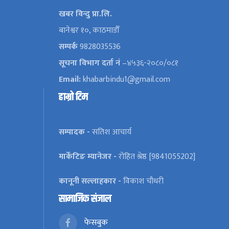
खबर विन्दु प्रा.लि.
बानेश्वर १०, काठमाडौँ
सम्पर्क
9828035536
सूचना विभाग दर्ता नं
–४५३६-२०८०/०८१
Email:
khabarbindu1@gmail.com
हाम्रो टिम
सम्पादक -
सतिश आचार्य
मार्केटिङ म्यानेजर -
रोहित श्रेष्ठ [9841055202]
कानूनी सल्लाहकार -
विकाश चौधरी
सामाजिक संजाल
फेसबुक