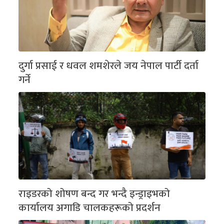
दुर्गा प्रसाई र धवल शमशेरले जय नेपाल पार्टी दर्ता
गर्ने
राइडरको शोषण बन्द गर भन्दै इन्ड्राइभको
कार्यालय अगाडि चालकहरूको प्रदर्शन