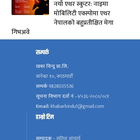
नयाँ एथर स्कुटर: नाइमा
मोबिलिटी एक्स्पोमा एथर
नेपालको बहुप्रतीक्षित मेगा
गिभअवे
सम्पर्क
खबर विन्दु प्रा.लि.
बानेश्वर १०, काठमाडौँ
सम्पर्क
9828035536
सूचना विभाग दर्ता नं
–४५३६-२०८०/०८१
Email:
khabarbindu1@gmail.com
हाम्रो टिम
सम्पादक -
सतिश आचार्य