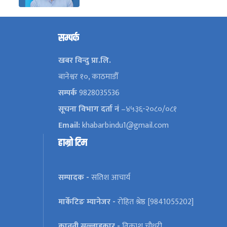
सम्पर्क
खबर विन्दु प्रा.लि.
बानेश्वर १०, काठमाडौँ
सम्पर्क
9828035536
सूचना विभाग दर्ता नं
–४५३६-२०८०/०८१
Email:
khabarbindu1@gmail.com
हाम्रो टिम
सम्पादक -
सतिश आचार्य
मार्केटिङ म्यानेजर -
रोहित श्रेष्ठ [9841055202]
कानूनी सल्लाहकार -
विकाश चौधरी