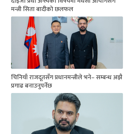
दाइजो प्रथा अन्त्यका विषयमा मधेसी आयोगसँग
मन्त्री सिता बादीको छलफल
चिनियाँ राजदूतसँग प्रधानमन्त्रीले भने– सम्बन्ध अझै
प्रगाढ बनाउनुपर्नेछ