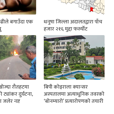
बाढीले बगाउँदा एक
धनुषा जिल्ला अदालतद्वारा पाँच
ु
हजार २१६ मुद्दा फर्स्योट
ोज्दा राैतहटमा
बिपी कोइराला क्यान्सर
ो ट्यांकर दुर्घटना,
अस्पतालमा अत्याधुनिक तवरको
ा जलेर नष्ट
‘बोनम्यारो’ प्रत्यारोपणको तयारी