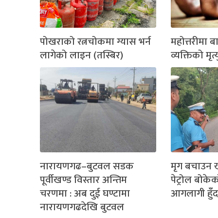
पोखराको रत्नचोकमा ग्यास भर्न
महोत्तरीमा 
लागेको लाइन (तस्बिर)
व्यक्तिको मृत्य
नारायणगढ–बुटवल सडक
मृग बचाउन ख
पूर्वीखण्ड विस्तार अन्तिम
पेट्रोल बोकेक
चरणमा : अब दुई घण्टामा
आगलागी हुँँद
नारायणगढदेखि बुटवल