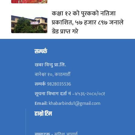
कक्षा १२ को पुरकको नतिजा
प्रकाशित, ५७ हजार ८९७ जनाले
ग्रेड प्राप्त गरे
सम्पर्क
खबर विन्दु प्रा.लि.
बानेश्वर १०, काठमाडौँ
सम्पर्क
9828035536
सूचना विभाग दर्ता नं
–४५३६-२०८०/०८१
Email:
khabarbindu1@gmail.com
हाम्रो टिम
सम्पादक -
सतिश आचार्य