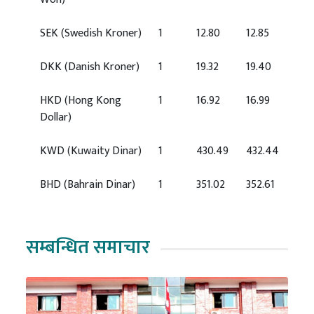
SEK
(Swedish Kroner)
1
12.80
12.85
DKK
(Danish Kroner)
1
19.32
19.40
HKD
(Hong Kong
1
16.92
16.99
Dollar)
KWD
(Kuwaity Dinar)
1
430.49
432.44
BHD
(Bahrain Dinar)
1
351.02
352.61
सम्बन्धित समाचार