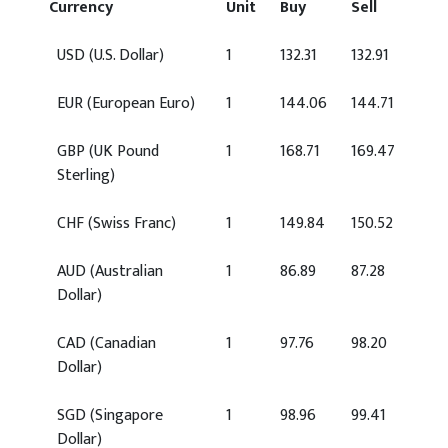
Currency
Unit
Buy
Sell
USD
(U.S. Dollar)
1
132.31
132.91
EUR
(European Euro)
1
144.06
144.71
GBP
(UK Pound
1
168.71
169.47
Sterling)
CHF
(Swiss Franc)
1
149.84
150.52
AUD
(Australian
1
86.89
87.28
Dollar)
CAD
(Canadian
1
97.76
98.20
Dollar)
SGD
(Singapore
1
98.96
99.41
Dollar)