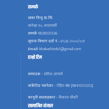
सम्पर्क
खबर विन्दु प्रा.लि.
बानेश्वर १०, काठमाडौँ
सम्पर्क
9828035536
सूचना विभाग दर्ता नं
–४५३६-२०८०/०८१
Email:
khabarbindu1@gmail.com
हाम्रो टिम
सम्पादक -
सतिश आचार्य
मार्केटिङ म्यानेजर -
रोहित श्रेष्ठ [9841055202]
कानूनी सल्लाहकार -
विकाश चौधरी
सामाजिक संजाल