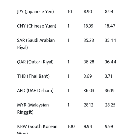
JPY
(Japanese Yen)
10
8.90
8.94
CNY
(Chinese Yuan)
1
18.39
18.47
SAR
(Saudi Arabian
1
35.28
35.44
Riyal)
QAR
(Qatari Riyal)
1
36.28
36.44
THB
(Thai Baht)
1
3.69
3.71
AED
(UAE Dirham)
1
36.03
36.19
MYR
(Malaysian
1
28.12
28.25
Ringgit)
KRW
(South Korean
100
9.94
9.99
Won)