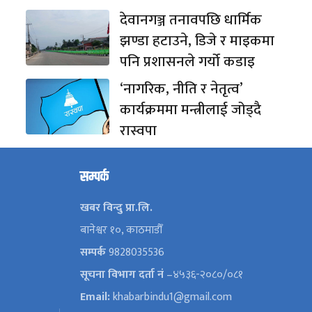
देवानगञ्ज तनावपछि धार्मिक
झण्डा हटाउने, डिजे र माइकमा
पनि प्रशासनले गर्यो कडाइ
‘नागरिक, नीति र नेतृत्व’
कार्यक्रममा मन्त्रीलाई जोड्दै
रास्वपा
सम्पर्क
खबर विन्दु प्रा.लि.
बानेश्वर १०, काठमाडौँ
सम्पर्क
9828035536
सूचना विभाग दर्ता नं
–४५३६-२०८०/०८१
Email:
khabarbindu1@gmail.com