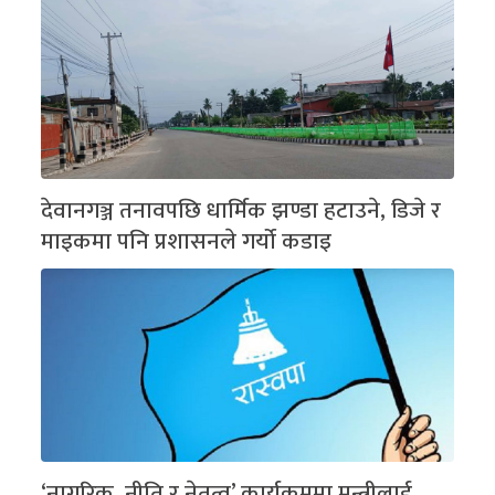
देवानगञ्ज तनावपछि धार्मिक झण्डा हटाउने, डिजे र
माइकमा पनि प्रशासनले गर्यो कडाइ
‘नागरिक, नीति र नेतृत्व’ कार्यक्रममा मन्त्रीलाई