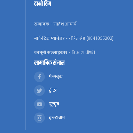
हाम्रो टिम
सम्पादक -
सतिश आचार्य
मार्केटिङ म्यानेजर -
रोहित श्रेष्ठ [9841055202]
कानूनी सल्लाहकार -
विकाश चौधरी
सामाजिक संजाल
फेसबुक
ट्वीटर
यूट्युब
इन्स्टाग्राम