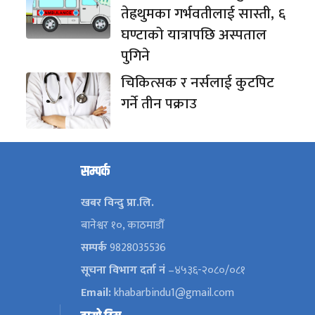
तेह्रथुमका गर्भवतीलाई सास्ती, ६
घण्टाको यात्रापछि अस्पताल
पुगिने
चिकित्सक र नर्सलाई कुटपिट
गर्ने तीन पक्राउ
सम्पर्क
खबर विन्दु प्रा.लि.
बानेश्वर १०, काठमाडौँ
सम्पर्क
9828035536
सूचना विभाग दर्ता नं
–४५३६-२०८०/०८१
Email:
khabarbindu1@gmail.com