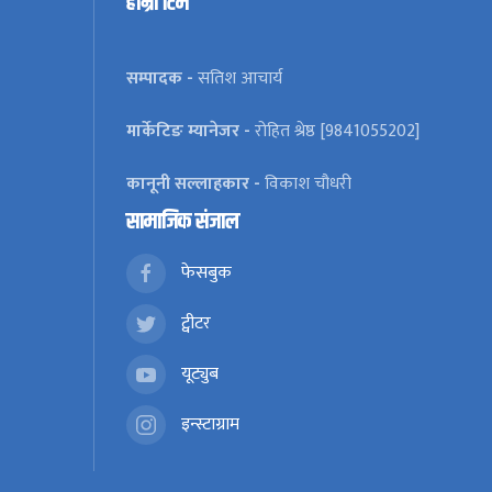
हाम्रो टिम
सम्पादक -
सतिश आचार्य
मार्केटिङ म्यानेजर -
रोहित श्रेष्ठ [9841055202]
कानूनी सल्लाहकार -
विकाश चौधरी
सामाजिक संजाल
फेसबुक
ट्वीटर
यूट्युब
इन्स्टाग्राम