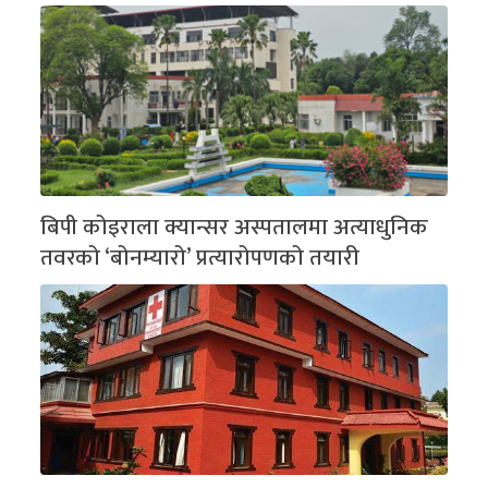
बिपी कोइराला क्यान्सर अस्पतालमा अत्याधुनिक
तवरको ‘बोनम्यारो’ प्रत्यारोपणको तयारी