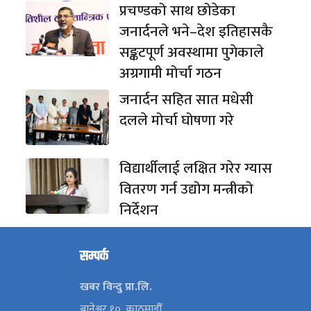
प्रचण्डको साथ छोडेका
जनार्दनले भने–देश इतिहासकै
सङ्कटपूर्ण अवस्थामा पुगेकाले
अग्रगामी मोर्चा गठन
जनार्दन सहित सात मधेसी
दलले मोर्चा घोषणा गरे
विद्यार्थीलाई लक्षित गरेर ग्यास
वितरण गर्न उद्योग मन्त्रीको
निर्देशन
सम्पर्क
खबर विन्दु प्रा.लि.
बानेश्वर १०, काठमाडौँ