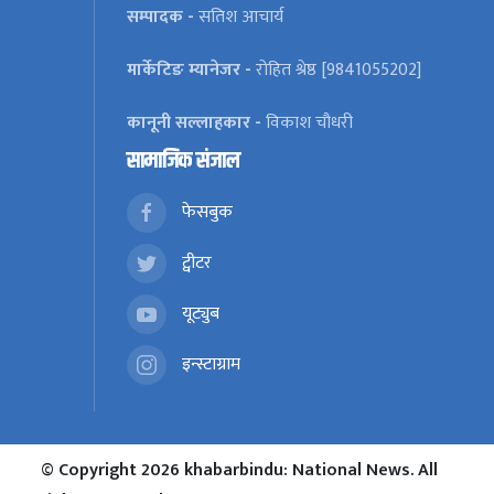
सम्पादक -
सतिश आचार्य
मार्केटिङ म्यानेजर -
रोहित श्रेष्ठ [9841055202]
कानूनी सल्लाहकार -
विकाश चौधरी
सामाजिक संजाल
फेसबुक
ट्वीटर
यूट्युब
इन्स्टाग्राम
© Copyright 2026 khabarbindu: National News. All