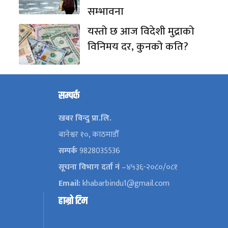
सम्भावना
यस्तो छ आज विदेशी मुद्राको
विनिमय दर, कुनको कति?
सम्पर्क
खबर विन्दु प्रा.लि.
बानेश्वर १०, काठमाडौँ
सम्पर्क
9828035536
सूचना विभाग दर्ता नं
–४५३६-२०८०/०८१
Email:
khabarbindu1@gmail.com
हाम्रो टिम