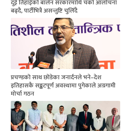
दुई तिहाईको बालेन सरकारमाथि चर्को आलोचना
बढ्दै, पार्टीभित्रै असन्तुष्टि चुलिँदै
प्रचण्डको साथ छोडेका जनार्दनले भने–देश
इतिहासकै सङ्कटपूर्ण अवस्थामा पुगेकाले अग्रगामी
मोर्चा गठन