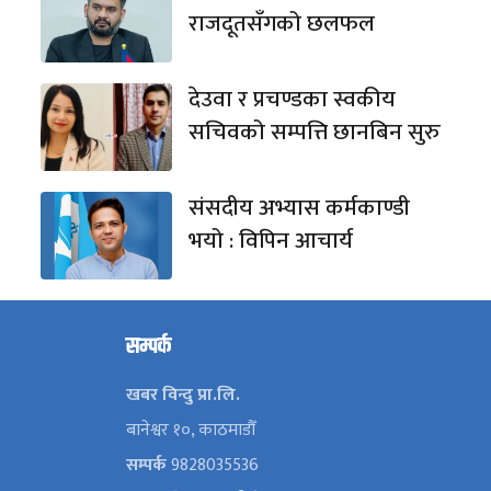
राजदूतसँगको छलफल
देउवा र प्रचण्डका स्वकीय
सचिवको सम्पत्ति छानबिन सुरु
संसदीय अभ्यास कर्मकाण्डी
भयो : विपिन आचार्य
सम्पर्क
खबर विन्दु प्रा.लि.
बानेश्वर १०, काठमाडौँ
सम्पर्क
9828035536