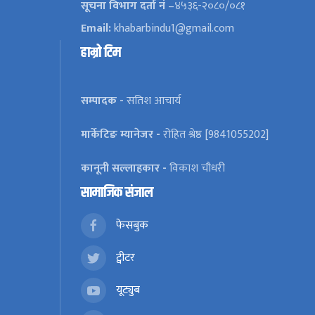
सूचना विभाग दर्ता नं
–४५३६-२०८०/०८१
Email:
khabarbindu1@gmail.com
हाम्रो टिम
सम्पादक -
सतिश आचार्य
मार्केटिङ म्यानेजर -
रोहित श्रेष्ठ [9841055202]
कानूनी सल्लाहकार -
विकाश चौधरी
सामाजिक संजाल
फेसबुक
ट्वीटर
यूट्युब