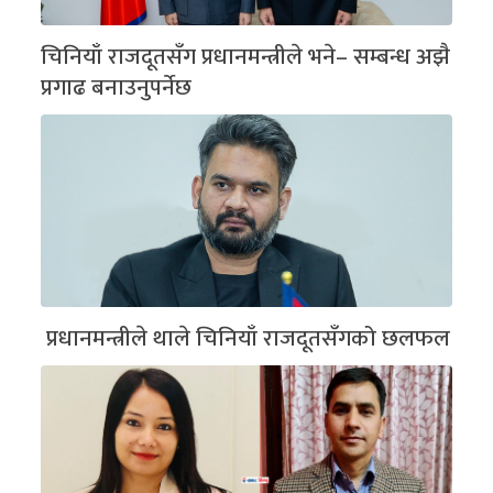
चिनियाँ राजदूतसँग प्रधानमन्त्रीले भने– सम्बन्ध अझै
प्रगाढ बनाउनुपर्नेछ
प्रधानमन्त्रीले थाले चिनियाँ राजदूतसँगको छलफल