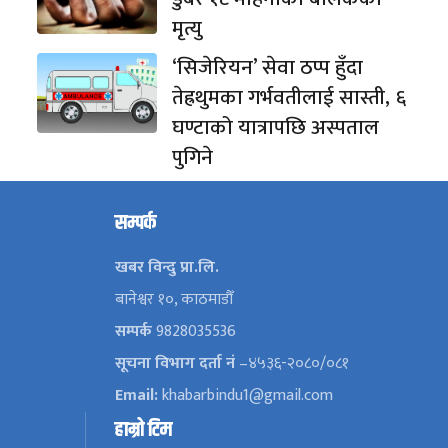
मृत्यु
‘सिजेरियन’ सेवा ठप्प हुँदा
तेह्रथुमका गर्भवतीलाई सास्ती, ६
घण्टाको यात्रापछि अस्पताल
पुगिने
सम्पर्क
खबर विन्दु प्रा.लि.
बानेश्वर १०, काठमाडौँ
सम्पर्क
9828035536
सूचना विभाग दर्ता नं
–४५३६-२०८०/०८१
Email:
khabarbindu1@gmail.com
हाम्रो टिम