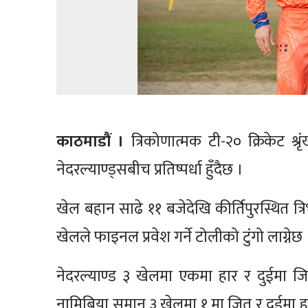
काठमाडौं ।
त्रिकोणात्मक टी-२० क्रिकेट श
नेदरल्याण्ड्सबीच प्रतिष्पर्धा हुँदैछ ।
खेल बहान साढे ११ बजेदेखि कीर्तिपुरस्थित त
खेलले फाइनल प्रवेश गर्ने टोलीको टुंगो लाग्नेछ
नेदरल्याण्ड ३ खेलमा एकमा हार र दुईमा 
नामिबिया समान ३ खेलमा १ मा जित र दुईमा ह