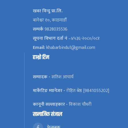
खबर विन्दु प्रा.लि.
बानेश्वर १०, काठमाडौँ
सम्पर्क
9828035536
सूचना विभाग दर्ता नं
–४५३६-२०८०/०८१
Email:
khabarbindu1@gmail.com
हाम्रो टिम
सम्पादक -
सतिश आचार्य
मार्केटिङ म्यानेजर -
रोहित श्रेष्ठ [9841055202]
कानूनी सल्लाहकार -
विकाश चौधरी
सामाजिक संजाल
फेसबुक