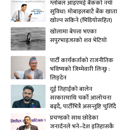
ग्लोबल आइएमई बैकको नयाँ
सुविधा: मोबाइलबाटै बैंक खाता
खोल्न सकिने (भिडियोसहित)
खोलामा बेपत्ता भएका
सपुरभाइजरको शव भेटियो
पार्टी कार्यकर्ताको राजनीतिक
भविष्यको जिम्मेवारी लिन्छु :
लिङ्देन
दुई तिहाईको बालेन
सरकारमाथि चर्को आलोचना
बढ्दै, पार्टीभित्रै असन्तुष्टि चुलिँदै
प्रचण्डको साथ छोडेका
जनार्दनले भने–देश इतिहासकै