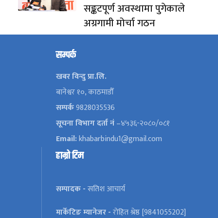
सङ्कटपूर्ण अवस्थामा पुगेकाले
अग्रगामी मोर्चा गठन
सम्पर्क
खबर विन्दु प्रा.लि.
बानेश्वर १०, काठमाडौँ
सम्पर्क
9828035536
सूचना विभाग दर्ता नं
–४५३६-२०८०/०८१
Email:
khabarbindu1@gmail.com
हाम्रो टिम
सम्पादक -
सतिश आचार्य
मार्केटिङ म्यानेजर -
रोहित श्रेष्ठ [9841055202]