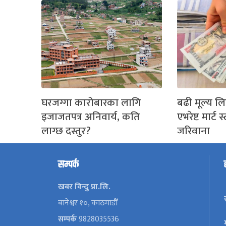
घरजग्गा कारोबारका लागि
बढी मूल्य 
इजाजतपत्र अनिवार्य, कति
एभरेष्ट मार्ट
लाग्छ दस्तुर?
जरिवाना
सम्पर्क
खबर विन्दु प्रा.लि.
बानेश्वर १०, काठमाडौँ
सम्पर्क
9828035536