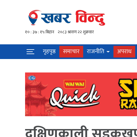
गृहपृष्ठ
समाचार
राजनीति
अपराध
दक्षिणकाली सडकखण्ड