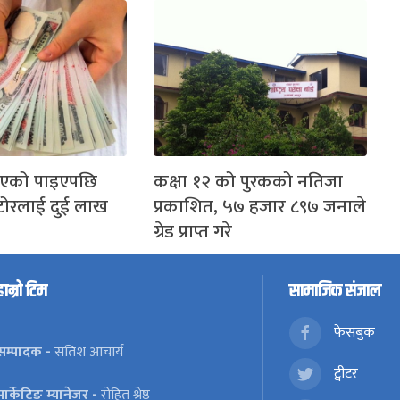
लिएको पाइएपछि
कक्षा १२ को पुरकको नतिजा
 स्टोरलाई दुई लाख
प्रकाशित, ५७ हजार ८९७ जनाले
ग्रेड प्राप्त गरे
हाम्रो टिम
सामाजिक संजाल
फेसबुक
सम्पादक -
सतिश आचार्य
ट्वीटर
मार्केटिङ म्यानेजर -
रोहित श्रेष्ठ