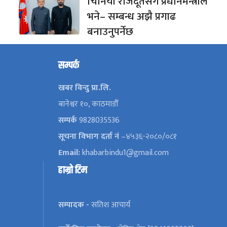
चिनियाँ राजदूतसँग प्रधानमन्त्रीले
भने– सम्बन्ध अझै प्रगाढ
बनाउनुपर्नेछ
सम्पर्क
खबर विन्दु प्रा.लि.
बानेश्वर १०, काठमाडौँ
सम्पर्क
9828035536
सूचना विभाग दर्ता नं
–४५३६-२०८०/०८१
Email:
khabarbindu1@gmail.com
हाम्रो टिम
सम्पादक -
सतिश आचार्य