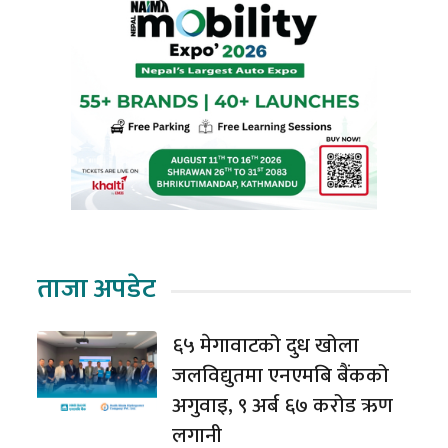
ताजा अपडेट
६५ मेगावाटको दुध खोला
जलविद्युतमा एनएमबि बैंकको
अगुवाइ, ९ अर्ब ६७ करोड ऋण
लगानी