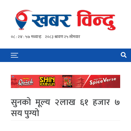
सुनको मूल्य २लाख ६१ हजार ७
सय पुग्यो