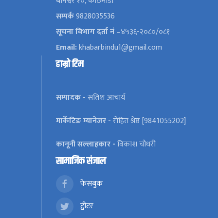
बानेश्वर १०, काठमाडौँ
सम्पर्क
9828035536
सूचना विभाग दर्ता नं
–४५३६-२०८०/०८१
Email:
khabarbindu1@gmail.com
हाम्रो टिम
सम्पादक -
सतिश आचार्य
मार्केटिङ म्यानेजर -
रोहित श्रेष्ठ [9841055202]
कानूनी सल्लाहकार -
विकाश चौधरी
सामाजिक संजाल
फेसबुक
ट्वीटर