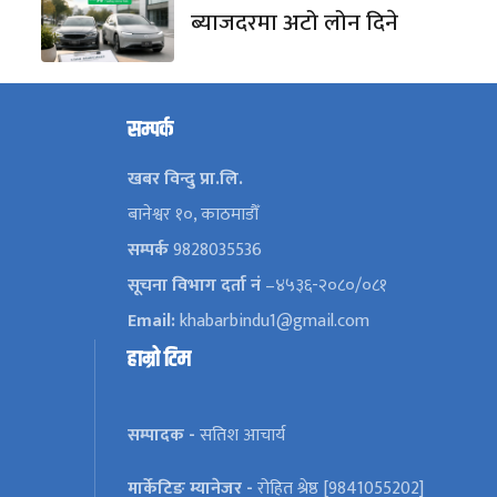
ब्याजदरमा अटो लोन दिने
सम्पर्क
खबर विन्दु प्रा.लि.
बानेश्वर १०, काठमाडौँ
सम्पर्क
9828035536
सूचना विभाग दर्ता नं
–४५३६-२०८०/०८१
Email:
khabarbindu1@gmail.com
हाम्रो टिम
सम्पादक -
सतिश आचार्य
मार्केटिङ म्यानेजर -
रोहित श्रेष्ठ [9841055202]