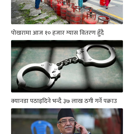
पोखरामा आज १० हजार ग्यास वितरण हुँदै
क्यानडा पठाइदिने भन्दै ३७ लाख ठगी गर्ने पक्राउ