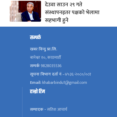
देउवा साउन २९ गते
संस्थापनइतर पक्षको भेलामा
सहभागी हुने
सम्पर्क
खबर विन्दु प्रा.लि.
बानेश्वर १०, काठमाडौँ
सम्पर्क
9828035536
सूचना विभाग दर्ता नं
–४५३६-२०८०/०८१
Email:
khabarbindu1@gmail.com
हाम्रो टिम
सम्पादक -
सतिश आचार्य