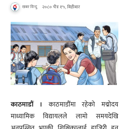
२०८० चैत्र १५, बिहीबार
खबर विन्दु
काठमाडौं ।
काठमाडौंमा रहेको मद्मोदय
माध्यामिक विद्यायलले लामो समयदेखि
अनुपस्थित भएकी शिक्षिकालाई हाजिरी हुन