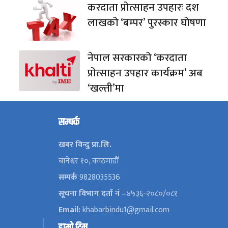
करदाता प्रोत्साहन उपहारः दश
लाखको ‘बम्पर’ पुरस्कार घोषणा
नेपाल सरकारको ‘करदाता
प्रोत्साहन उपहार कार्यक्रम’ अब
‘खल्ती’मा
सम्पर्क
खबर विन्दु प्रा.लि.
बानेश्वर १०, काठमाडौँ
सम्पर्क
9828035536
सूचना विभाग दर्ता नं
–४५३६-२०८०/०८१
Email:
khabarbindu1@gmail.com
हाम्रो टिम