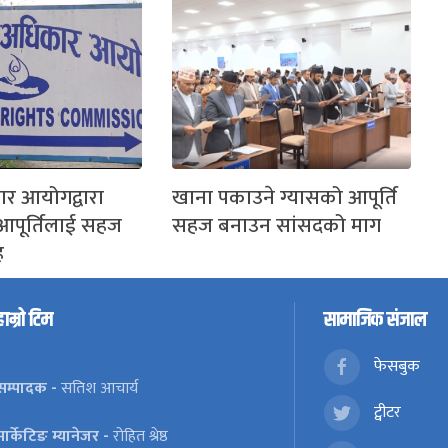
र आयोगद्वारा
खाना पकाउने ग्यासको आपूर्ति
आपूर्तिलाई सहज
सहज बनाउन सांसदको माग
ह
हाम्रो टिम
सामाजिक संजाल
फेसबुक
सम्पादक -
सतिश आचार्य
ट्वीटर
मार्केटिङ म्यानेजर -
रोहित श्रेष्ठ