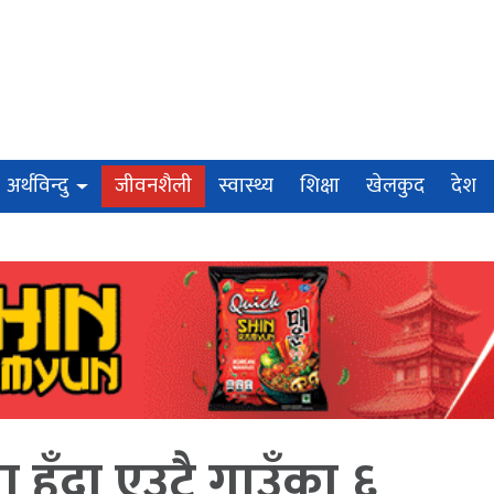
अर्थविन्दु
जीवनशैली
स्वास्थ्य
शिक्षा
खेलकुद
देश
 हुँदा एउटै गाउँका ६