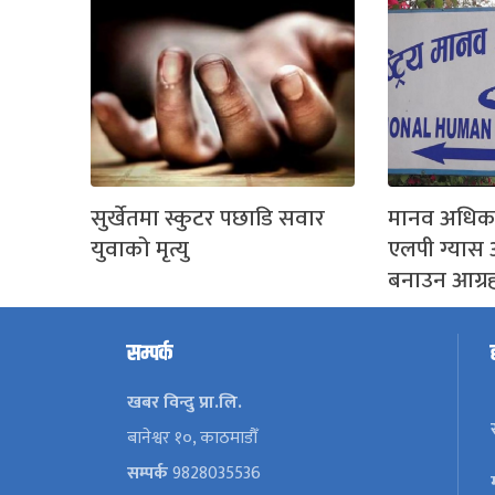
सुर्खेतमा स्कुटर पछाडि सवार
मानव अधिका
युवाको मृत्यु
एलपी ग्यास 
बनाउन आग्र
सम्पर्क
खबर विन्दु प्रा.लि.
बानेश्वर १०, काठमाडौँ
सम्पर्क
9828035536