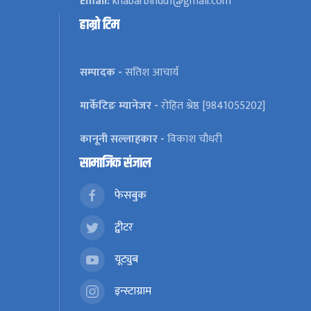
Email:
khabarbindu1@gmail.com
हाम्रो टिम
सम्पादक -
सतिश आचार्य
मार्केटिङ म्यानेजर -
रोहित श्रेष्ठ [9841055202]
कानूनी सल्लाहकार -
विकाश चौधरी
सामाजिक संजाल
फेसबुक
ट्वीटर
यूट्युब
इन्स्टाग्राम