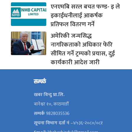
एनएमबि सरल बचत फण्ड- इ ले
इकाईधनीलाई आकर्षक
प्रतिफल वितरण गर्ने
अमेरिकी जन्मसिद्ध
नागरिकताको अधिकार फेरि
सीमित गर्ने ट्रम्पको प्रयास, दुई
कार्यकारी आदेश जारी
सम्पर्क
खबर विन्दु प्रा.लि.
बानेश्वर १०, काठमाडौँ
सम्पर्क
9828035536
सूचना विभाग दर्ता नं
–४५३६-२०८०/०८१