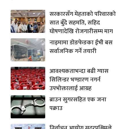
सरकारसँग मेहताको परिवारको
सात बुँदे सहमति, सहिद
घोषणादेखि रोजगारीसम्म माग
नाइमामा डोङफेङका ईभी बस
सर्वाजनिक गर्ने तयारी
आवश्यकताभन्दा बढी ग्यास
सिलिन्डर भण्डारण नगर्न
उपभोक्तालाई आग्रह
ब्राउन सुगरसहित एक जना
पक्राउ
निर्वाचन आयोग सुदुरपश्चिमले