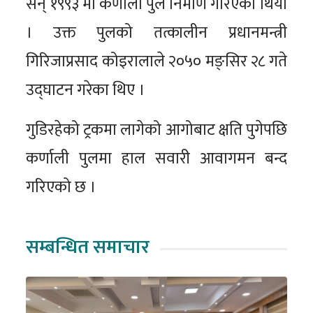
सन् १९९३ मा कर्णाली पुल निर्माण गरिएको थियो
। उक्त पुलको तत्कालीन प्रधानमन्त्री
गिरिजाप्रसाद कोइरालाले २०५० मङ्सिर २८ गते
उद्घाटन गरेका थिए ।
गुडिरहेको ट्रकमा लागेको आगोबाट क्षति पुगेपछि
कर्णाली पुलमा हाल सवारी आवागमन बन्द
गरिएको छ ।
सम्बन्धित समाचार