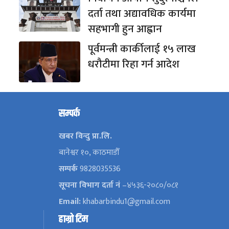
दर्ता तथा अद्यावधिक कार्यमा
सहभागी हुन आह्वान
पूर्वमन्त्री कार्कीलाई १५ लाख
धरौटीमा रिहा गर्न आदेश
सम्पर्क
खबर विन्दु प्रा.लि.
बानेश्वर १०, काठमाडौँ
सम्पर्क
9828035536
सूचना विभाग दर्ता नं
–४५३६-२०८०/०८१
Email:
khabarbindu1@gmail.com
हाम्रो टिम