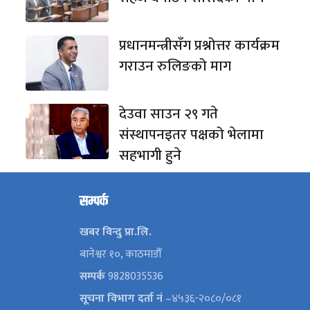
प्रधानमन्त्रीसँग प्रश्नोत्तर कार्यक्रम
गराउन रुलिङको माग
देउवा साउन २९ गते
संस्थापनइतर पक्षको भेलामा
सहभागी हुने
सम्पर्क
खबर विन्दु प्रा.लि.
बानेश्वर १०, काठमाडौँ
सम्पर्क
9828035536
सूचना विभाग दर्ता नं
–४५३६-२०८०/०८१