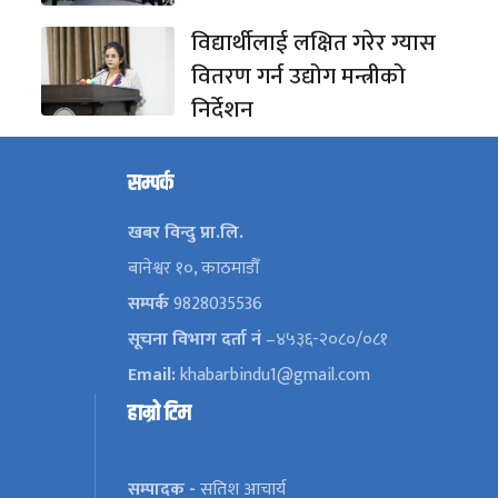
विद्यार्थीलाई लक्षित गरेर ग्यास
वितरण गर्न उद्योग मन्त्रीको
निर्देशन
सम्पर्क
खबर विन्दु प्रा.लि.
बानेश्वर १०, काठमाडौँ
सम्पर्क
9828035536
सूचना विभाग दर्ता नं
–४५३६-२०८०/०८१
Email:
khabarbindu1@gmail.com
हाम्रो टिम
सम्पादक -
सतिश आचार्य