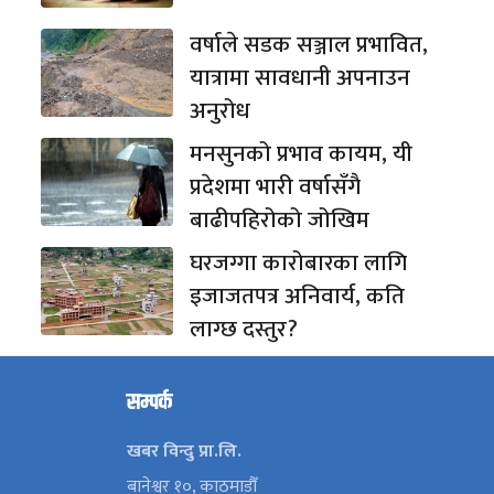
वर्षाले सडक सञ्जाल प्रभावित,
यात्रामा सावधानी अपनाउन
अनुरोध
मनसुनको प्रभाव कायम, यी
प्रदेशमा भारी वर्षासँगै
बाढीपहिरोको जोखिम
घरजग्गा कारोबारका लागि
इजाजतपत्र अनिवार्य, कति
लाग्छ दस्तुर?
सम्पर्क
खबर विन्दु प्रा.लि.
बानेश्वर १०, काठमाडौँ