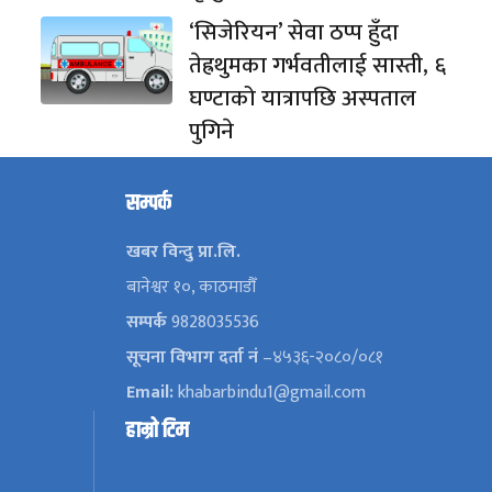
‘सिजेरियन’ सेवा ठप्प हुँदा
तेह्रथुमका गर्भवतीलाई सास्ती, ६
घण्टाको यात्रापछि अस्पताल
पुगिने
सम्पर्क
खबर विन्दु प्रा.लि.
बानेश्वर १०, काठमाडौँ
सम्पर्क
9828035536
सूचना विभाग दर्ता नं
–४५३६-२०८०/०८१
Email:
khabarbindu1@gmail.com
हाम्रो टिम