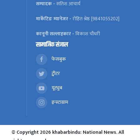
सम्पादक -
सतिश आचार्य
मार्केटिङ म्यानेजर -
रोहित श्रेष्ठ [9841055202]
कानूनी सल्लाहकार -
विकाश चौधरी
सामाजिक संजाल
फेसबुक
ट्वीटर
यूट्युब
इन्स्टाग्राम
© Copyright 2026 khabarbindu: National News. All