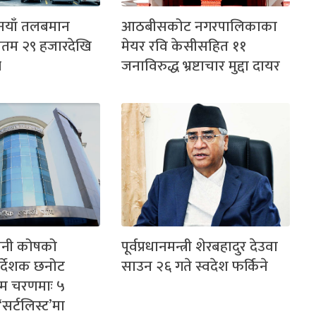
 नयाँ तलबमान
आठबीसकोट नगरपालिकाका
यूनतम २९ हजारदेखि
मेयर रवि केसीसहित ११
म
जनाविरुद्ध भ्रष्टाचार मुद्दा दायर
ानी कोषको
पूर्वप्रधानमन्त्री शेरबहादुर देउवा
िर्देशक छनोट
साउन २६ गते स्वदेश फर्किने
्तिम चरणमाः ५
सर्टलिस्ट’मा