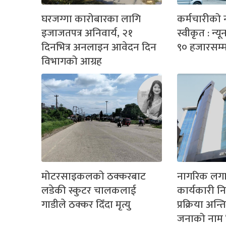
घरजग्गा कारोबारका लागि
कर्मचारीको
इजाजतपत्र अनिवार्य, २१
स्वीकृत : न्
दिनभित्र अनलाइन आवेदन दिन
९० हजारसम्
विभागको आग्रह
मोटरसाइकलको ठक्करबाट
नागरिक लग
लडेकी स्कुटर चालकलाई
कार्यकारी न
गाडीले ठक्कर दिँदा मृत्यु
प्रक्रिया अन
जनाको नाम ‘